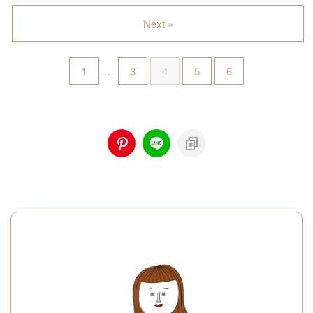
Next »
1
…
3
4
5
6