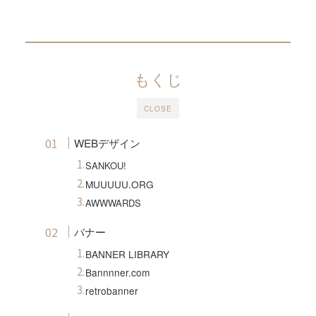
もくじ
CLOSE
WEBデザイン
SANKOU!
MUUUUU.ORG
AWWWARDS
バナー
BANNER LIBRARY
Bannnner.com
retrobanner